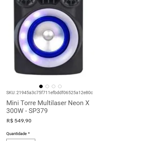
SKU: 21945a3c75f711efbddf06525a12e80c
Mini Torre Multilaser Neon X
300W - SP379
Preço
R$ 549,90
Quantidade
*