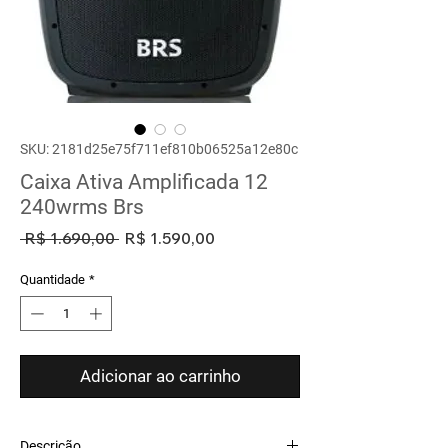
SKU: 2181d25e75f711ef810b06525a12e80c
Caixa Ativa Amplificada 12
240wrms Brs
Preço
Preço
 R$ 1.690,00 
R$ 1.590,00
normal
promocional
Quantidade
*
Adicionar ao carrinho
Descrição