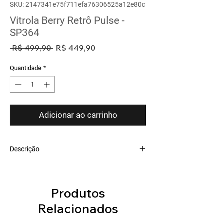
SKU: 2147341e75f711efa76306525a12e80c
Vitrola Berry Retrô Pulse -
SP364
Preço
Preço
 R$ 499,90 
R$ 449,90
normal
promocional
Quantidade
*
Adicionar ao carrinho
Descrição
Existem coisas que o tempo não apaga, pois
são memórias e sentimentos inesquecíveis
que nos faz lembrar pessoas e situações,
Produtos
muitas vezes através da música. Pensando
Relacionados
nisso a Pulse traz até você a Vitrola Berry