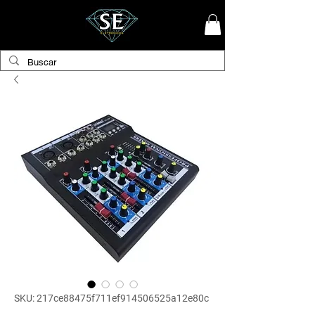
SKU: 217ce88475f711ef914506525a12e80c