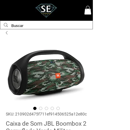
SKU: 210902d475f711ef914506525a12e80c
Caixa de Som JBL Boombox 2